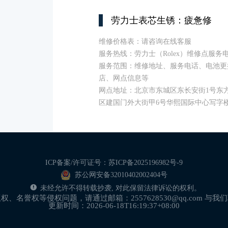
劳力士表芯生锈：疲惫修
维修价格表：请咨询在线客服
服务热线：劳力士（Rolex）维修点服务
服务范围：维修地址、服务电话、电池更
店、网点信息等
网点地址：北京市东城区东长安街1号东方广
区建国门外大街甲6号华熙国际中心写字楼D
ICP备案/许可证号：苏ICP备2025196982号-9
苏公网安备32010402002404号
未经允许不得转载抄袭, 对此保留法律诉讼的权利。
名誉权等侵权问题，请通过邮箱：2557628530@qq.com 
更新时间：2026-06-18T16:19:37+08:00