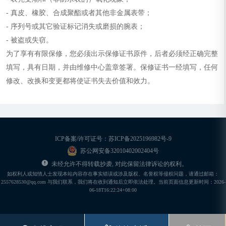
- 真皮、橡胶、合成聚酯或者其他非金属表带；
- 序列号或其它验证标记消失或磨损的腕表；
- 被盗或失窃。
为了享有有限保修，您必须出示保修证书原件，后者必须经正确完整
填写，具有日期，并由维修中心盖章签署。保修证书一经填写，任何
修改、改换和变更都将使证书失去价值和效力。
ICP备案/许可证号：苏ICP备2025196982号-9
苏公网安备32010402002404号
未经允许不得转载抄袭, 对此保留法律诉讼的权利。
如权利人或知情人士发现本站内容存在事实错误或涉及版权、名誉权等侵权问题，请通过邮箱：
2557628530@qq.com 与我们联系，我们将在收到通知后立即依法处理。当前页面信息更新时间：2026-
06-18T16:22:24+08:00