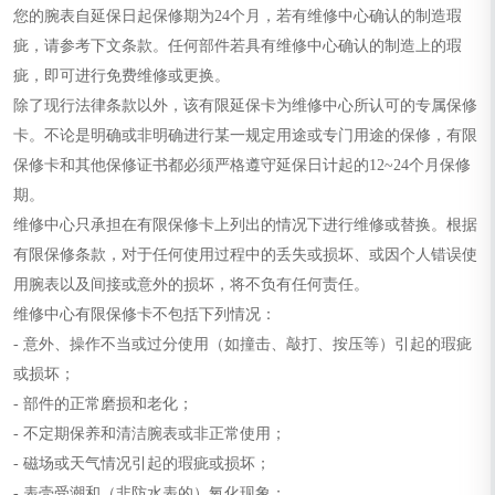
您的腕表自延保日起保修期为24个月，若有维修中心确认的制造瑕
节假日正常营业！
疵，请参考下文条款。任何部件若具有维修中心确认的制造上的瑕
疵，即可进行免费维修或更换。
除了现行法律条款以外，该有限延保卡为维修中心所认可的专属保修
卡。不论是明确或非明确进行某一规定用途或专门用途的保修，有限
保修卡和其他保修证书都必须严格遵守延保日计起的12~24个月保修
期。
维修中心只承担在有限保修卡上列出的情况下进行维修或替换。根据
有限保修条款，对于任何使用过程中的丢失或损坏、或因个人错误使
用腕表以及间接或意外的损坏，将不负有任何责任。
维修中心有限保修卡不包括下列情况：
- 意外、操作不当或过分使用（如撞击、敲打、按压等）引起的瑕疵
或损坏；
- 部件的正常磨损和老化；
- 不定期保养和清洁腕表或非正常使用；
- 磁场或天气情况引起的瑕疵或损坏；
- 表壳受潮和（非防水表的）氧化现象；