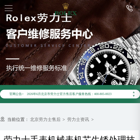
2026年6月劳力士北京市售后服务网络优化升级公告
▲
官网公告>
2026年6月北京市劳力士官方售后客户服务热线：400-805-0023
▼
2026年6月劳力士售后服务中心最新网点地址：
北京市东城区东长安街1号东方广场写字楼W3座6层602室（需提前预约）
当前位置：
北京劳力士售后
>
劳力士资讯
>
北京市朝阳区建国门外大街甲6号华熙国际中心写字楼D座11层1102室（需提前预约）
北京市朝阳区建国门外大街甲6号华熙国际中心D座11层1102室劳力士售后服务中心（需提前预约）
劳力士手表机械表机芯生锈处理技
北京市东城区东长安街1号王府井东方广场W3座6层602室劳力士售后服务中心（需提前预约）